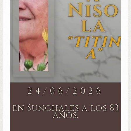
Niso
la
"TITIN
A"
24/06/2026
en Sunchales a los 83
años.