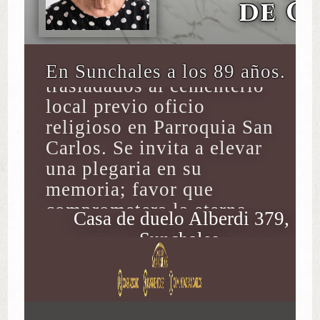
de C
Sus restos son velados de
08:00 a 15:30 y seran
En Sunchales a los 89 años.
trasladados al cementerio
local previo oficio
religioso en Parroquia San
Carlos. Se invita a elevar
una plegaria en su
memoria; favor que
comprometera la eterna
Casa de duelo Alberdi 379,
gratitud de la familia
Sunchales.
doliente.