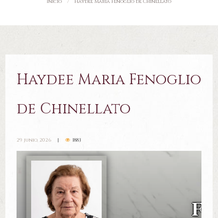
Inicio
Haydee Maria Fenoglio de Chinellato
Haydee Maria Fenoglio
de Chinellato
29 junio, 2026
1883
H
Fe